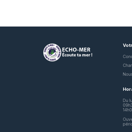
Vot
Cond
Char
Nous
Hor
Du l
09h3
14h0
Ouve
péri