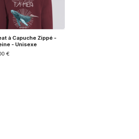
at à Capuche Zippé -
eine - Unisexe
00 €