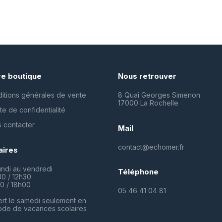
re boutique
Nous retrouver
itions générales de vente
8 Quai Georges Simenon
17000 La Rochelle
te de confidentialité
 contacter
Mail
contact@echomer.fr
aires
undi au vendredi
Téléphone
0 / 12h30
0 / 18h00
05 46 41 04 81
rt le samedi seulement en
ode de vacances scolaires