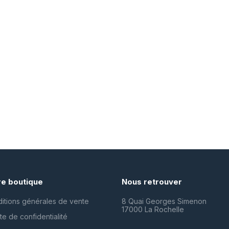
re boutique
Nous retrouver
itions générales de vente
8 Quai Georges Simenon
17000 La Rochelle
te de confidentialité