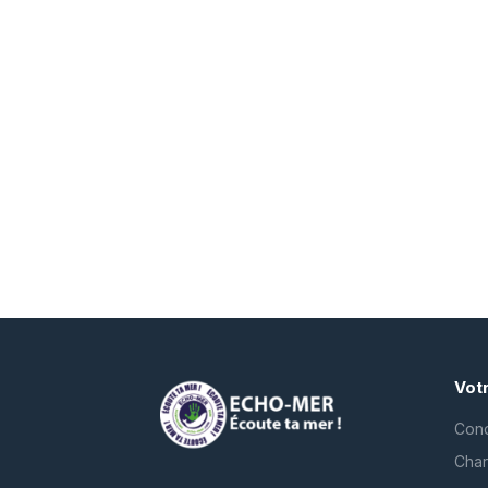
Vot
Cond
Char