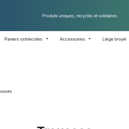
Produits uniques, recyclés et solidaires
Paniers ostréicoles
Accessoires
Liège broyé
ousses